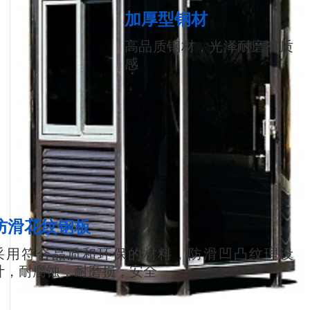
加厚型钢材
高品质钢材，光泽耐磨有质
感
防滑花纹钢板
采用符合品质和环保的材料，防滑凹凸纹理设
计，耐腐蚀，耐磨损，安全