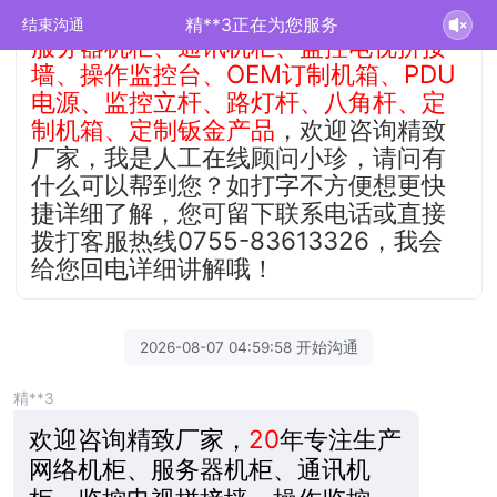
精致厂家
20年
匠心专注生产
网络机柜、
精**3正在为您服务
结束沟通
服务器机柜、通讯机柜、监控电视拼接
墙、操作监控台、OEM订制机箱、PDU
电源、监控立杆、路灯杆、八角杆、定
制机箱、定制钣金产品
，欢迎咨询精致
厂家，我是人工在线顾问小珍，请问有
什么可以帮到您？如打字不方便想更快
捷详细了解，您可留下联系电话或直接
拨打客服热线0755-83613326，我会
给您回电详细讲解哦！
2026-08-07 04:59:58 开始沟通
精**3
欢迎咨询精致厂家，
20
年专注生产
网络机柜、服务器机柜、通讯机