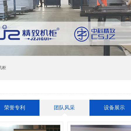
机柜
荣誉专利
团队风采
设备展示