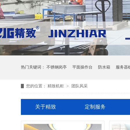
热门关键词：
不锈钢岗亭
平面操作台
防水箱
服务器
您的位置：
精致机柜
>
团队风采
关于精致
定制服务