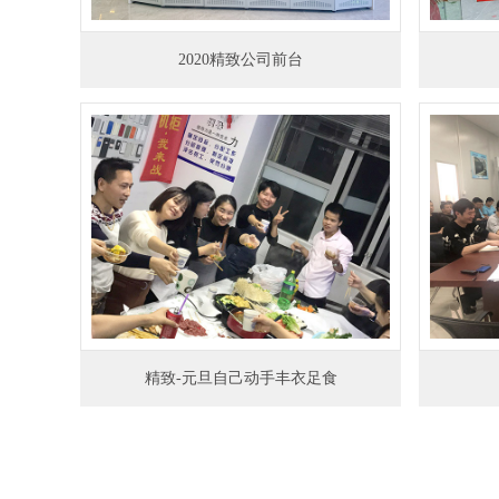
2020精致公司前台
精致-元旦自己动手丰衣足食