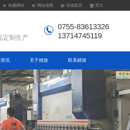
收藏网站
网站地图
在线留言
英文
0755-83613326
13714745119
品定制生产
闻资讯
关于精致
联系精致