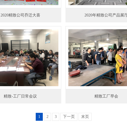
2020精致公司乔迁大喜
2020年精致公司产品展
精致-工厂日常会议
精致工厂早会
1
2
3
下一页
末页