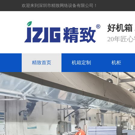
欢迎来到深圳市精致网络设备有限公司！
好机箱
20年匠
精致首页
机箱定制
机柜