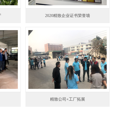
厅
2020精致企业证书荣誉墙
精致公司+工厂拓展