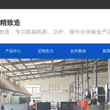
 精致造
心智造，专注机箱机柜、立杆、操作台等钣金产
产品中心
定制实力
合作案例
新