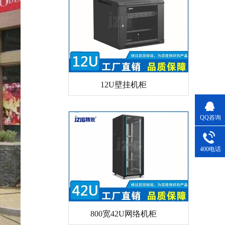
12U壁挂机柜
QQ咨询
400电话
800宽42U网络机柜