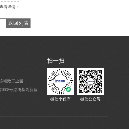
查看详情 +
返回列表
42U服务器机柜
扫一扫
4栋精致工业园
008号港鸿基高新智
黑色42U网络机柜
微信小程序
微信公众号