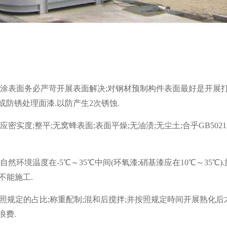
被涂表面务必严苛开展表面解决;对钢材预制构件表面最好是开展
或防锈处理面漆.以防产生2次锈蚀.
;整平;无窝蜂表面;表面平燥;无油渍;无尘土;合乎GB50212
环境温度在-5℃～35℃中间(环氧漆;硝基漆应在10℃～35℃).
不能施工.
照规定的占比;称重配制;混和后搅拌;并按照规定時间开展熟化后
浪费.