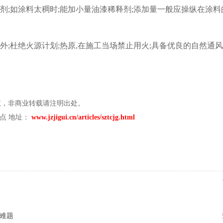
如涂料太稠时;能加小量油漆稀释剂;添加量一般应操纵在涂料的5
;杜绝火源计划;热原,在施工当场禁止用火;具备优良的自然通风
权，非商业转载请注明出处。
点 地址：
www.jzjigui.cn/articles/sztcjg.html
难题