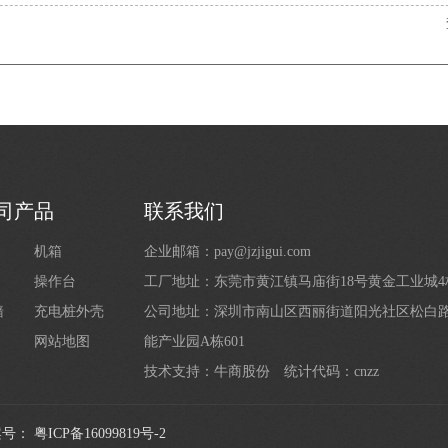
司产品
联系我们
机箱
企业邮箱：pay@jzjigui.com
操作台
工厂地址：东莞市黄江镇马庙街18号黄金工业城
墙
充电桩外壳
公司地址：深圳市南山区西丽街道阳光社区松白路1
网站地图
能产业园A栋601
技术支持：
牛商股份
统计代码：cnzz
案号：
粤ICP备16099819号-2