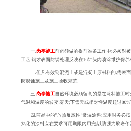
一.
岗亭
施工
前必须做的提前准备工作中;必须对
工艺.钢才表面防锈处理反映在16钟头内喷涂维护保养
二.但凡有效到混泥土或是混凝土原材料的;需表面应密实度
防腐蚀施工及施工验收规范.
三.
岗亭
施工
自然环境必须留意的是在涂料施工时;自然
气温和温度的转变;雾天;下雪天或相对性温度超过80%
四.商品中的"放热反应性"常温涂料;应用时务必按
熟化的涂料应在要求可用期限内用完;以防强力胶奢侈