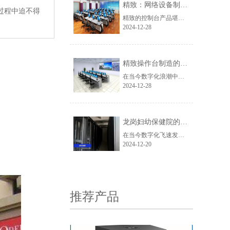
精致：网络设备制造领域的璀璨之星
过程中迫不得
精致的控制台产品堪称一绝，它基于安全与实用的理念，巧妙融入现代科技元素和人体工程学原理，打造出集舒适、美观与强大功能于一体的优质产品。其环保高性能的选材，使其在航空、通讯、交通等众多关键领域的指挥中心得以广泛应用，并且凭借独特的设计优势成功获得国家专利，推出的一系列原创操作台款式满足了客户的个性化需求。
2024-12-28
视频门禁控制箱
精致操作台制造的卓越典范
在当今数字化浪潮中，网络设备的质量与性能至关重要。深圳市精致网络设备有限公司作为行业翘楚，凭借其精湛工艺和创新精神脱颖而出。
2024-12-28
龙岗妇幼保健院的 “制冷卫士”：精致冷通道
在当今数字化飞速发展的时代，网络设备的存储与管理至关重要，而一款优质的网络机柜则成为众多企业与机构的核心需求。此次出货的7035白色款网络机柜，以其独特的魅力与卓越的性能脱颖而出。
2024-12-20
6U挂墙式机柜
推荐产品