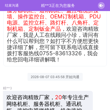
精致厂家
20年
匠心专注生产
网络机柜、
精**3正在为您服务
结束沟通
服务器机柜、通讯机柜、监控电视拼接
墙、操作监控台、OEM订制机箱、PDU
电源、监控立杆、路灯杆、八角杆、定
制机箱、定制钣金产品
，欢迎咨询精致
厂家，我是人工在线顾问小珍，请问有
什么可以帮到您？如打字不方便想更快
捷详细了解，您可留下联系电话或直接
拨打客服热线0755-83613326，我会
给您回电详细讲解哦！
2026-08-07 03:45:58 开始沟通
精**3
欢迎咨询精致厂家，
20
年专注生产
网络机柜、服务器机柜、通讯机