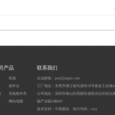
司产品
联系我们
机箱
企业邮箱：pay@jzjigui.com
操作台
工厂地址：东莞市黄江镇马庙街18号黄金工业城
墙
充电桩外壳
公司地址：深圳市南山区西丽街道阳光社区松白路1
网站地图
能产业园A栋601
技术支持：
牛商股份
统计代码：cnzz