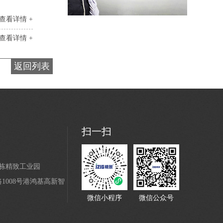
查看详情 +
黑色22U网络机柜
查看详情 +
返回列表
扫一扫
42U服务器机柜
4栋精致工业园
008号港鸿基高新智
微信小程序
微信公众号