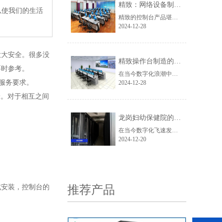
精致：网络设备制造领域的璀璨之星
以使我们的生活
精致的控制台产品堪称一绝，它基于安全与实用的理念，巧妙融入现代科技元素和人体工程学原理，打造出集舒适、美观与强大功能于一体的优质产品。其环保高性能的选材，使其在航空、通讯、交通等众多关键领域的指挥中心得以广泛应用，并且凭借独特的设计优势成功获得国家专利，推出的一系列原创操作台款式满足了客户的个性化需求。
2024-12-28
6U挂墙式机柜
大大安全。很多没
精致操作台制造的卓越典范
要时参考。
在当今数字化浪潮中，网络设备的质量与性能至关重要。深圳市精致网络设备有限公司作为行业翘楚，凭借其精湛工艺和创新精神脱颖而出。
足服务要求。
2024-12-28
米。对于相互之间
龙岗妇幼保健院的 “制冷卫士”：精致冷通道
在当今数字化飞速发展的时代，网络设备的存储与管理至关重要，而一款优质的网络机柜则成为众多企业与机构的核心需求。此次出货的7035白色款网络机柜，以其独特的魅力与卓越的性能脱颖而出。
2024-12-20
12U壁挂机柜
式安装，控制台的
推荐产品