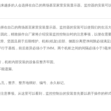
越来越多的人会选择在自己的商场甚至家里安装显示器。监控器的安装可
选择在自己的商场甚至家里安装显示器。监控器的安装可以使我们的生活
。因此，精致操作台厂家将介绍安装监控控制台时的注意事项，以便在需
应平滑、坚固且易于后期维护。机柜(机架)后部、侧面分离壁净间隙必须满
平行于基线，前后差异必须小于3MM。两个机柜之间的间隔必须小于3毫
。
进行，机柜内部安装的设备应整齐牢固。
不能遗漏。
输入孔，整齐、整齐地绑好、编号、永久标记。
些注意事项。从这里可以看到，监控控制台的安装首先要以易于操作的样