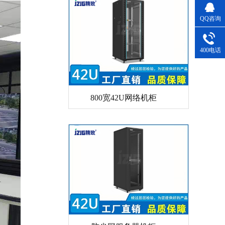
QQ咨询
400电话
800宽42U网络机柜
防尘网服务器机柜