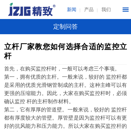
新闻
产品
我们
定制问答
立杆厂家教您如何选择合适的监控立
杆
首先，在购买监控杆时，一般可以考虑三个事项。
第一，拥有优质的主杆。一般来说，较好的
监控
杆都
是采用的优质光滑钢管制成的主
杆
。这种主峰可以有
更强的压缩能力。因此，大家在购买
监控
杆
时，必须
确认
监控
杆
的主
杆
制作材料。
第二，它有厚厚的管道壁。一般来说，较好的
监控
杆
都有厚度较大的管壁。厚管壁是因为
监控
杆可以有更
好的抗风能力和压力能力。所以大家在购买
监控
杆
的