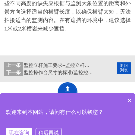
些不同高度的缺失应根据与监测大象位置的距离和外
景方向选择适当的横臂长度，以确保横臂太短，无法
拍摄适当的监测内容。在有遮挡的环境中，建议选择
1米或2米横岩来减少遮挡。
上一条
监控立杆施工要求--监控立杆安装位置选择
返回
列表
下一条
监控操作台尺寸的标准(监控控制台控制使用方法)
×
深圳市精致网络设备有限公司 版权所有
网站地图
欢迎来到本网站，请问有什么可以帮您？
工厂地址：东莞市黄江镇马庙街18号黄金工业城4栋精致工业园
现在咨询
稍后再说