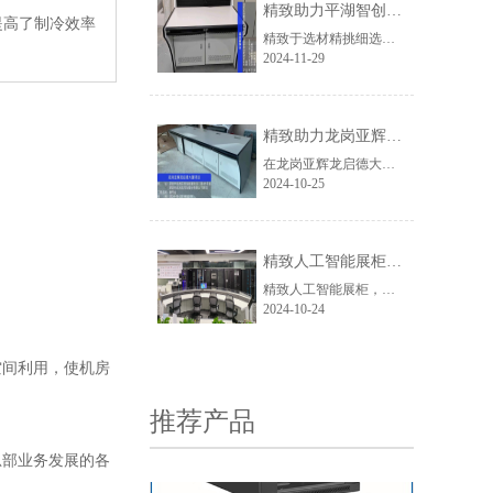
精致助力平湖智创园项目
提高了制冷效率
精致于选材精挑细选，铸就高品质工作台。台面选取耐磨抗压材质，经久耐用。结构稳固坚实，可承重压而无变形之虞。设计上深度融合人体工学，高度合理，使用者操作倍感舒适。外观简约时尚，与园区整体风貌相得益彰，尽显和谐之美。精致秉持专业精神与精湛工艺，为平湖智创园项目使用方呈献兼具实用与美观的工作台，有力推动项目高效运作与优质呈现。
2024-11-29
精致助力龙岗亚辉龙启德大厦项目
在龙岗亚辉龙启德大厦项目中，深圳市精致网络设备有限公司提供的工作台凭借其高品质的耐磨材质、稳固的结构以及符合人体工学的设计，成为了项目的一大亮点，为使用方提供了实用与美观兼具的办公解决方案。
2024-10-25
6U挂墙式机柜
精致人工智能展柜助力中科融合算力中心威海分中心提升展示效果
精致人工智能展柜，强势助力威海中科融合算力中心，共同打造科技新亮点，展现非凡魅力。
2024-10-24
间利用，使机房
推荐产品
部业务发展的各