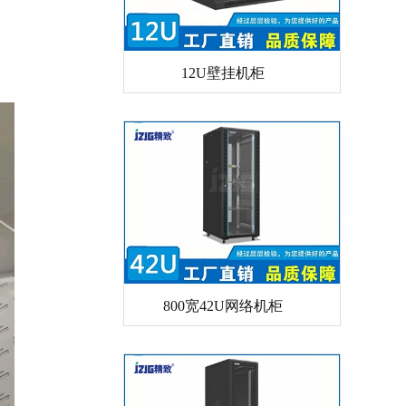
12U壁挂机柜
800宽42U网络机柜