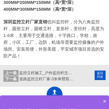
300MM*200MM*150MM（高*宽*深）
400MM*300MM*150MM（高*宽*深）
深圳
监控立杆厂家直销
也叫监控杆，分为八角监控
杆，圆形立杆，圆锥立杆，直形杆，变径杆，高度为
1-6米，主要用于交通道路，十字路口，学校，政
府，小区，工厂，边防，机场等需要监控摄像的户外
场所。安装简便，外形美观，平安城市项目首选的安
防产品！
上一条
监控立杆施工_户外监控杆怎样安装要求标准
返回
列表
下一条
道路监控立杆厂家-3米单臂双枪变径立杆定制加工图纸
×
深圳市精致网络设备有限公司 版权所有
网站地图