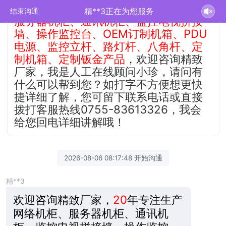
精致厂家
20年
匠心专注生产
网络机柜、
精**3正在为您服务
结束沟通
服务器机柜、通讯机柜、监控电视拼接
墙、操作监控台、OEM订制机箱、PDU
电源、监控立杆、路灯杆、八角杆、定
制机箱、定制钣金产品
，欢迎咨询精致
厂家，我是人工在线顾问小珍，请问有
什么可以帮到您？如打字不方便想更快
捷详细了解，您可留下联系电话或直接
拨打客服热线0755-83613326，我会
给您回电详细讲解哦！
2026-08-06 08:17:48 开始沟通
精**3
欢迎咨询精致厂家，
20
年专注生产
网络机柜、服务器机柜、通讯机