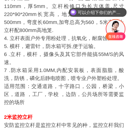
110mm，厚5mm。立杆检修口为长方体盖.尺寸
可以介绍下你们的产品么
220*90*20mm长宽高，地笼材质为45号钢,高为
500mm，弯度长60mm,加弯总高为560，5米高以上
立杆配800mm高地笼.
4. 立杆表面户外专用粉处理，抗氧化，耐腐蚀。
5. 横杆，避雷针，防水箱可拆,便于运输。
6 .立杆，横杆，摄像头及其它部件能搞55M/S的风
速。
7 .防水箱采用1.0MM,内配安装板，表面脂脂，酸
洗，防锈，磷化后静电喷图，喷专业户外塑粉处理。
适用范围：交通道路，十字路口，公园，桥梁，小
区，道路 ，工厂，学校 ，边防，公共场所等需要监
控的场所
2米监控立杆
安防监控立杆是监控立杆中常见的种，监控立杆我们