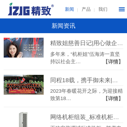
新闻
产品
我们
新闻资讯
精致姐慈善日记|用心做企业，用爱做慈善
多年来，“机柜姐”伍海涛一直坚
持以社会主…
【详情】
同程18载，携手御未来|记精致团队河源
2023年春暖花开之际，为迎接精
致第18…
【详情】
网络机柜组装_标准机柜安装与调试-精致森蓝机柜